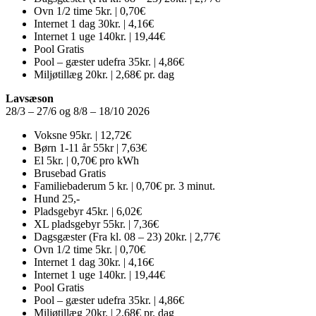
Ovn 1/2 time
5kr. | 0,70€
Internet 1 dag
30kr. | 4,16€
Internet 1 uge
140kr. | 19,44€
Pool
Gratis
Pool – gæster udefra
35kr. | 4,86€
Miljøtillæg
20kr. | 2,68€ pr. dag
Lavsæson
28/3 – 27/6 og 8/8 – 18/10 2026
Voksne
95kr. | 12,72€
Børn 1-11 år
55kr | 7,63€
El
5kr. | 0,70€ pro kWh
Brusebad
Gratis
Familiebaderum
5 kr. | 0,70€ pr. 3 minut.
Hund
25,-
Pladsgebyr
45kr. | 6,02€
XL pladsgebyr
55kr. | 7,36€
Dagsgæster (Fra kl. 08 – 23)
20kr. | 2,77€
Ovn 1/2 time
5kr. | 0,70€
Internet 1 dag
30kr. | 4,16€
Internet 1 uge
140kr. | 19,44€
Pool
Gratis
Pool – gæster udefra
35kr. | 4,86€
Miljøtillæg
20kr. | 2,68€ pr. dag