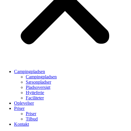
Campingpladsen
Campingpladsen
Sæsonpladser
Pladsoversigt
Hytteferie
Faciliteter
Oplevelser
Priser
Priser
Tilbud
Kontakt