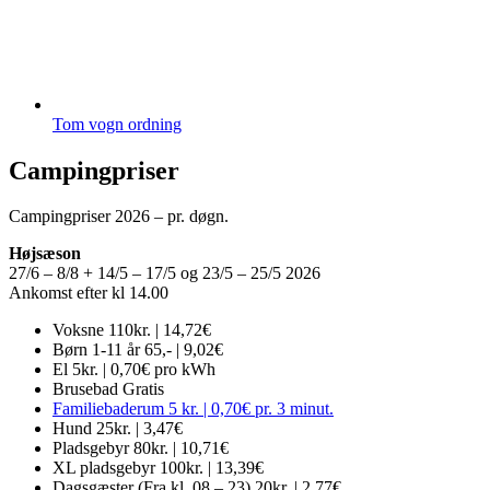
Tom vogn ordning
Campingpriser
Campingpriser 2026 – pr. døgn.
Højsæson
27/6 – 8/8 + 14/5 – 17/5 og 23/5 – 25/5 2026
Ankomst efter kl 14.00
Voksne
110kr. | 14,72€
Børn 1-11 år
65,- | 9,02€
El
5kr. | 0,70€ pro kWh
Brusebad
Gratis
Familiebaderum
5 kr. | 0,70€ pr. 3 minut.
Hund
25kr. | 3,47€
Pladsgebyr
80kr. | 10,71€
XL pladsgebyr
100kr. | 13,39€
Dagsgæster (Fra kl. 08 – 23)
20kr. | 2,77€