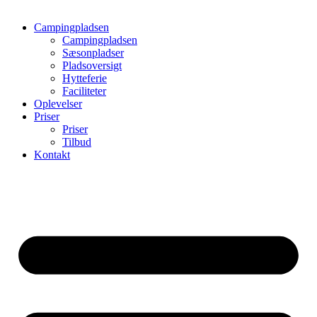
Campingpladsen
Campingpladsen
Sæsonpladser
Pladsoversigt
Hytteferie
Faciliteter
Oplevelser
Priser
Priser
Tilbud
Kontakt