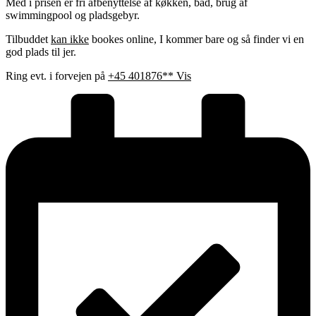
Med i prisen er fri afbenyttelse af køkken, bad, brug af
swimmingpool og pladsgebyr.
Tilbuddet
kan ikke
bookes online, I kommer bare og så finder vi en
god plads til jer.
Ring evt. i forvejen på
+45 401876** Vis